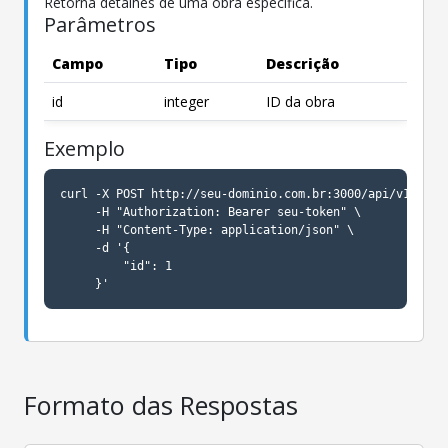
Retorna detalhes de uma obra específica.
Parâmetros
Campo
Tipo
Descrição
id
integer
ID da obra
Exemplo
curl -X POST http://seu-dominio.com.br:3000/api/v1/obras
     -H "Authorization: Bearer seu-token" \

     -H "Content-Type: application/json" \

     -d '{

         "id": 1

     }'
Formato das Respostas