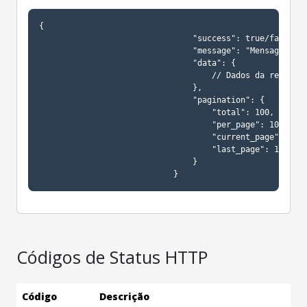
{

                                "success": true/false,

                                "message": "Mensagem des
                                "data": {

                                    // Dados da resposta
                                },

                                "pagination": {

                                    "total": 100,

                                    "per_page": 10,

                                    "current_page": 1,

                                    "last_page": 10

                                }

                            }
Códigos de Status HTTP
Código
Descrição