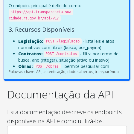
O endpoint principal é definido como:
https://api.transparencia.sua-
cidade.rs.gov.br/api/v1/
3. Recursos Disponíveis
Legislação:
- lista leis e atos
POST /legislacao
normativos com filtros (busca, por_pagina)
Contratos:
- filtra por termo de
POST /contratos
busca, ano (integer), situação (ativo ou inativo)
Obras:
- permite pesquisar com
POST /obras
Palavras-chave: API, autenticação, dados abertos, transparência
filtros como termo, status e período
4. Formato da Resposta
Documentação da API
Todas as respostas estão no formato JSON com
estrutura padronizada incluindo: success, message, data
e pagination.
Esta documentação descreve os endpoints
5. Códigos HTTP Utilizados
disponíveis na API e como utilizá-los.
200
– Sucesso
URL Base da API