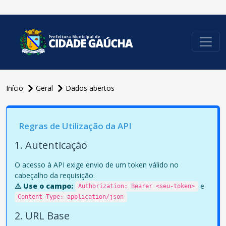
conteúdo do menu
Início
Geral
Dados abertos
Regras de Utilização da API
1. Autenticação
O acesso à API exige envio de um token válido no
cabeçalho da requisição.
⚠️ Use o campo:
e
Authorization: Bearer <seu-token>
Content-Type: application/json
2. URL Base