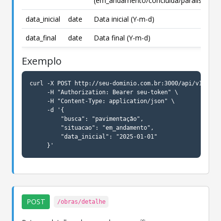
(em_andamento/concluida/paralisada)
data_inicial
date
Data inicial (Y-m-d)
data_final
date
Data final (Y-m-d)
Exemplo
curl -X POST http://seu-dominio.com.br:3000/api/v1/obras
     -H "Authorization: Bearer seu-token" \

     -H "Content-Type: application/json" \

     -d '{

         "busca": "pavimentação",

         "situacao": "em_andamento",

         "data_inicial": "2025-01-01"

     }'
POST
/obras/detalhe