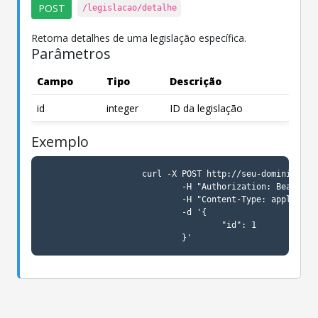
POST
/legislacao/detalhe
Retorna detalhes de uma legislação específica.
Parâmetros
Campo
Tipo
Descrição
id
integer
ID da legislação
Exemplo
                    curl -X POST http://seu-dominio.com.
                            -H "Authorization: Bearer se
                            -H "Content-Type: applicatio
                            -d '{

                                    "id": 1

                            }'