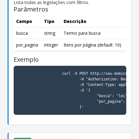
Lista todas as legislações com filtros.
Parâmetros
Resumo das Principais Regras
Campo
Tipo
Descrição
Token único:
Sempre enviado em cabeçalho
(Authorization)
busca
string
Termo para busca
Endpoints ativos:
legislação, contratos,
obras
por_pagina
integer
Itens por página (default: 10)
Resposta JSON:
Inclui success, message,
data, pagination
Exemplo
Boa prática:
Solicitar apenas dados públicos
e tratar erros
                    curl -X POST http://seu-dominio.com.
                            -H "Authorization: Bearer se
                            -H "Content-Type: applicatio
                            -d '{

                                    "busca": "lei",

                                    "por_pagina": 10

                            }'