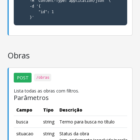
     -H "Content-Type: application/json" \

     -d '{

         "id": 1

     }'
Obras
POST
/obras
Lista todas as obras com filtros.
Parâmetros
Campo
Tipo
Descrição
busca
string
Termo para busca no título
situacao
string
Status da obra