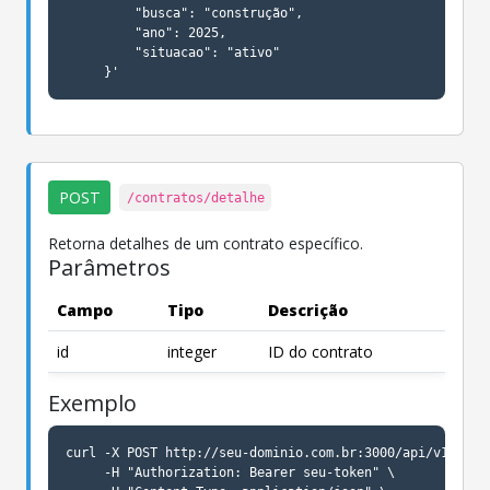
         "busca": "construção",

         "ano": 2025,

         "situacao": "ativo"

     }'
POST
/contratos/detalhe
Retorna detalhes de um contrato específico.
Parâmetros
Campo
Tipo
Descrição
id
integer
ID do contrato
Exemplo
curl -X POST http://seu-dominio.com.br:3000/api/v1/contr
     -H "Authorization: Bearer seu-token" \
