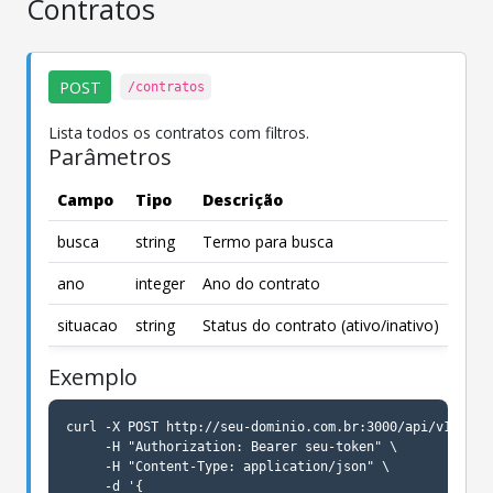
Contratos
POST
/contratos
Lista todos os contratos com filtros.
Parâmetros
Campo
Tipo
Descrição
busca
string
Termo para busca
ano
integer
Ano do contrato
situacao
string
Status do contrato (ativo/inativo)
Exemplo
curl -X POST http://seu-dominio.com.br:3000/api/v1/contr
     -H "Authorization: Bearer seu-token" \

     -H "Content-Type: application/json" \

     -d '{
