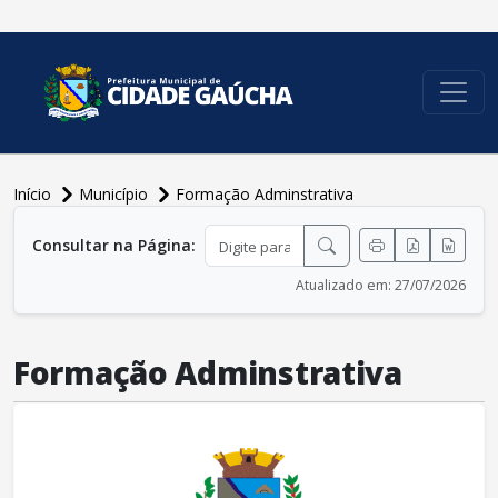
conteúdo do menu
Início
Município
Formação Adminstrativa
conteúdo principal
Consultar na Página:
Atualizado em: 27/07/2026
Formação Adminstrativa