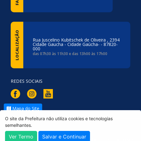
LOCALIZAÇÃO
Rua Juscelino Kubitschek de Oliveira , 2394
Cidade Gaucha - Cidade Gaúcha- - 87820-
000
das 07h30 às 11h30 e das 13h00 às 17h00
REDES SOCIAIS
Mapa do Site
O site da Prefeitura não utiliza cookies e tecnologias
semelhantes.
Prefeitura Municipal de Cidade Gaucha - Todos os direitos
Ver Termo
Salvar e Continuar
reservados ©
|
Desenvolvido por
Vale - Soluções para