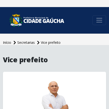
conteúdo do menu
Início
Secretarias
Vice prefeito
conteúdo
principal
Vice prefeito