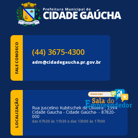
médico até os dias atuais. Possui especializações em
Homeopatia, Saúde Pública e Saúde da Família, além de
ser pós-graduado em Saúde Mental e Perícias
Médicas.Atua como voluntário no LIONS, tendo sido
PDG do Distrito LD-6 no ano de 2015/2016. É sócio da
FALE CONOSCO
empresa SOMAVE Alimentos.Em 2024, foi eleito Vice-
(44) 3675-4300
Prefeito para o mandato de 2025 a 2028 pelo partido
adm@cidadegaucha.pr.gov.br
PL
LOCALIZAÇÃO
Rua Juscelino Kubitschek de Oliveira , 2394
Cidade Gaucha - Cidade Gaúcha- - 87820-
000
das 07h30 às 11h30 e das 13h00 às 17h00