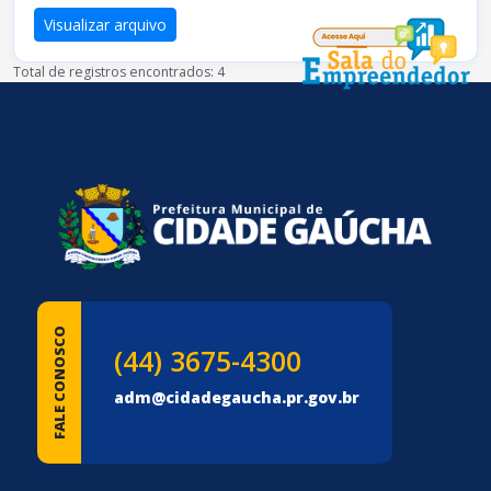
Visualizar arquivo
Total de registros encontrados: 4
conteúdo
rodapé
FALE CONOSCO
(44) 3675-4300
adm@cidadegaucha.pr.gov.br