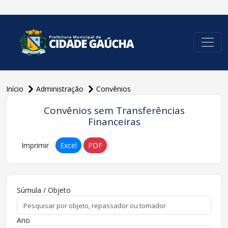
conteúdo do menu
Início
Administração
Convênios
Convênios sem Transferências
Financeiras
Imprimir
Excel
PDF
Súmula / Objeto
Ano