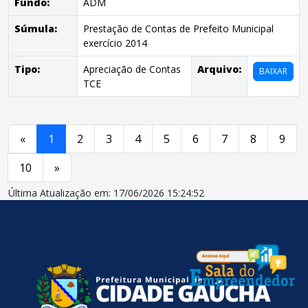
Fundo:
ADM
Súmula:
Prestação de Contas de Prefeito Municipal
exercício 2014
Tipo:
Apreciação de Contas
Arquivo:
BAIXAR
TCE
«
1
2
3
4
5
6
7
8
9
10
»
Última Atualização em: 17/06/2026 15:24:52
conteúdo
rodapé